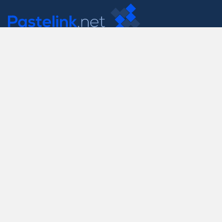
Contact Us
support@pastelink.net
Useful Pages
Create New Paste
Your Account
F.A.Q.
Recent
Contact