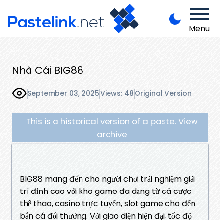
Menu
Nhà Cái BIG88
September 03, 2025
Views: 48
Original Version
This is a historical version of a paste. View
archive
BIG88 mang đến cho người chơi trải nghiệm giải
trí đỉnh cao với kho game đa dạng từ cá cược
thể thao, casino trực tuyến, slot game cho đến
bắn cá đổi thưởng. Với giao diện hiện đại, tốc độ