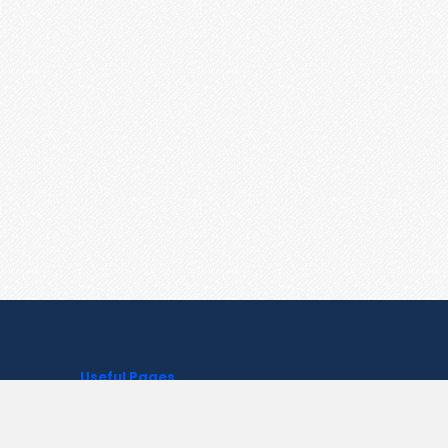
Useful Pages
Create New Paste
Your Account