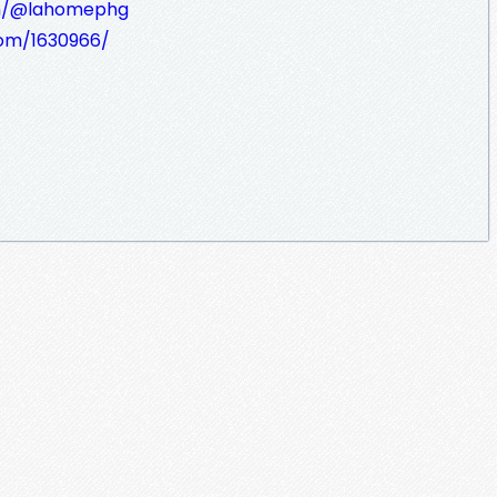
om/@lahomephg
com/1630966/