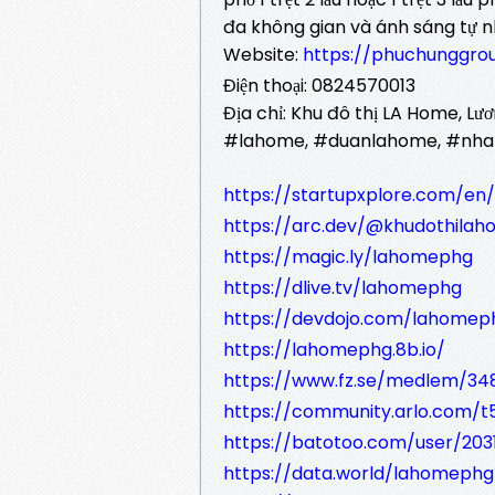
đa không gian và ánh sáng tự nh
Website:
https://phuchunggro
Điện thoại: 0824570013
Địa chỉ: Khu đô thị LA Home, Lư
#lahome, #duanlahome, #nha
https://startupxplore.com/e
https://arc.dev/@khudothila
https://magic.ly/lahomephg
https://dlive.tv/lahomephg
https://devdojo.com/lahomep
https://lahomephg.8b.io/
https://www.fz.se/medlem/34
https://community.arlo.com/t5
https://batotoo.com/user/20
https://data.world/lahomephg