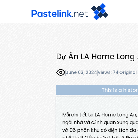
Dự Án LA Home Long
June 03, 2024
Views: 74
Original
This is a hist
Mỗi chi tiết tại LA Home Long An, 
ngôi nhà và cảnh quan xung qua
với 06 phân khu có diện tích đ
phố 1 trệt 2 lầu hoặc 1 trệt 3 lầu