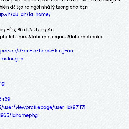
iên để tạo ra ngôi nhà lý tưởng cho bạn.
up.vn/du-an/la-home/
ơng Hòa, Bến Lức, Long An
pholahome, #lahomelongan, #lahomebenluc
n/person/d-an-la-home-long-an
homelongan
hg
8489
/user/viewprofilepage/user-id/971171
31965/lahomephg