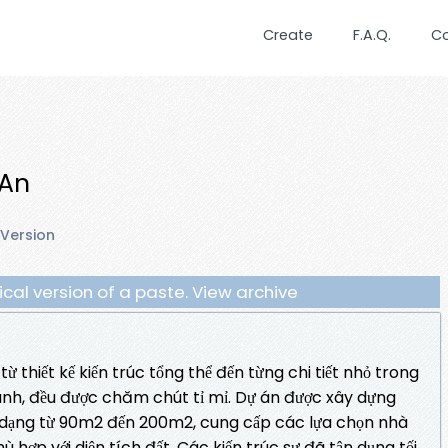
Create
F.A.Q.
C
 An
 Version
orical version of a paste. View archive
từ thiết kế kiến trúc tổng thể đến từng chi tiết nhỏ trong
nh, đều được chăm chút tỉ mỉ. Dự án được xây dựng
a dạng từ 90m2 đến 200m2, cung cấp các lựa chọn nhà
 phù hợp với diện tích đất. Các kiến trúc sư đã tận dụng tối