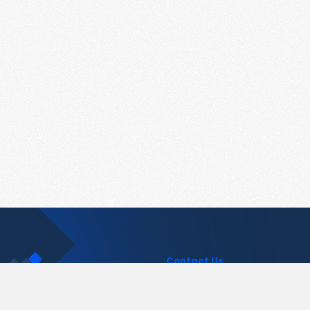
Contact Us
support@pastelink.net