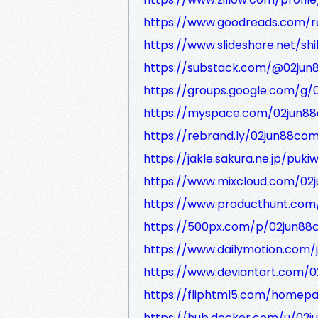
https://www.goodreads.com/
https://www.slideshare.net/
https://substack.com/@02ju
https://groups.google.com/g
https://myspace.com/02jun8
https://rebrand.ly/02jun88co
https://jakle.sakura.ne.jp/puk
https://www.mixcloud.com/02
https://www.producthunt.co
https://500px.com/p/02jun8
https://www.dailymotion.com
https://www.deviantart.com/
https://fliphtml5.com/homep
https://hub.docker.com/u/02