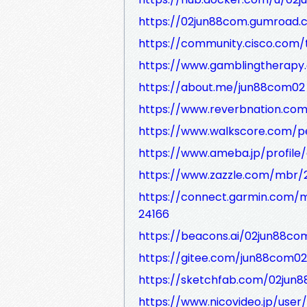
https://02jun88com.gumroad.
https://community.cisco.com/t
https://www.gamblingtherapy
https://about.me/jun88com02
https://www.reverbnation.co
https://www.walkscore.com/p
https://www.ameba.jp/profile
https://www.zazzle.com/mbr
https://connect.garmin.com/
24166
https://beacons.ai/02jun88co
https://gitee.com/jun88com02
https://sketchfab.com/02jun
https://www.nicovideo.jp/user