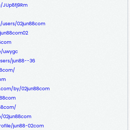
s/JUp8fj9Rm
m/users/02jun88com
e/jun88com02
88com
e/uwygc
sers/jun88--36
88com/
com
p.com/by/02jun88com
n88com
n88com/
p/02jun88com
rofile/jun88-02com