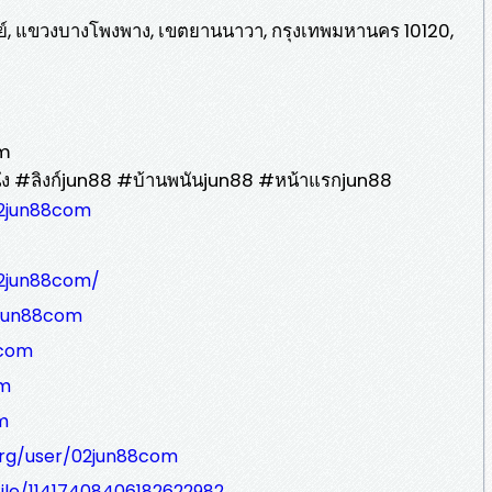
ลลีย์, แขวงบางโพงพาง, เขตยานนาวา, กรุงเทพมหานคร 10120,
om
ึ่ง #ลิงก์jun88 #บ้านพนันjun88 #หน้าแรกjun88
2jun88com
2jun88com/
2jun88com
8com
om
m
rg/user/02jun88com
ile/11417408406182622982