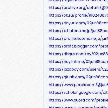
https://archive.org/details/
https://ok.ru/profile/910240
https://tinyurl.com/02jun88c
https://b.hatena.ne.jp/jun88c
https://profile.hatena.ne.jp/j
https://draft.blogger.com/pro
https://disqus.com/by/02jun
https://heylink.me/02jun88co
https://pixabay.com/users/52
https://gitlab.com/02jun88co
https://www.pexels.com/@ju
https://scholar.google.com/c
https://www.quora.com/profil
https://www.zillow.com/profi