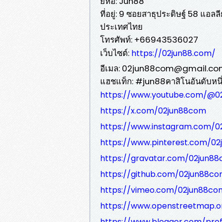
ยี่ห้อ: Jun88
ที่อยู่: 9 ซอยสาธุประดิษฐ์ 58 แอ
ประเทศไทย
โทรศัพท์: +66943536027
เว็บไซต์:
https://02jun88.com/
อีเมล: 02jun88com@gmail.c
แฮชแท็ก: #jun88คาสิโนอันดับหน
https://www.youtube.com/@0
https://x.com/02jun88com
https://www.instagram.com/0
https://www.pinterest.com/0
https://gravatar.com/02jun8
https://github.com/02jun88c
https://vimeo.com/02jun88co
https://www.openstreetmap.o
https://www.blogger.com/prof