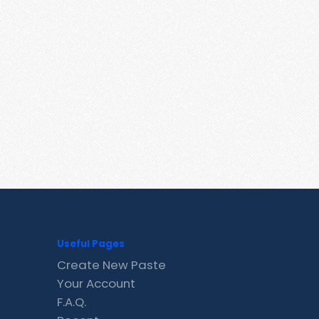
Useful Pages
Create New Paste
Your Account
F.A.Q.