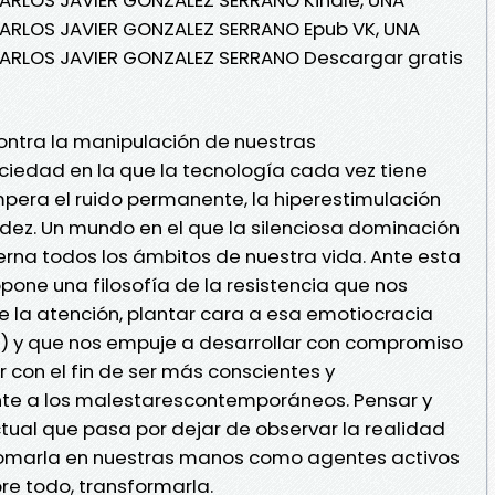
 CARLOS JAVIER GONZALEZ SERRANO Epub VK, UNA
 CARLOS JAVIER GONZALEZ SERRANO Descargar gratis
contra la manipulación de nuestras
iedad en la que la tecnología cada vez tiene
era el ruido permanente, la hiperestimulación
idez. Un mundo en el que la silenciosa dominación
rna todos los ámbitos de nuestra vida. Ante esta
opone una filosofía de la resistencia que nos
de la atención, plantar cara a esa emotiocracia
) y que nos empuje a desarrollar con compromiso
con el fin de ser más conscientes y
nte a los malestarescontemporáneos. Pensar y
ctual que pasa por dejar de observar la realidad
tomarla en nuestras manos como agentes activos
bre todo, transformarla.