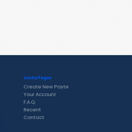
Useful Pages
Create New Paste
Your Account
F.A.Q.
Recent
Contact