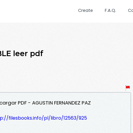
Create
F.A.Q.
C
E leer pdf
scargar PDF - AGUSTIN FERNANDEZ PAZ
p://filesbooks.info/pl/libro/12563/925