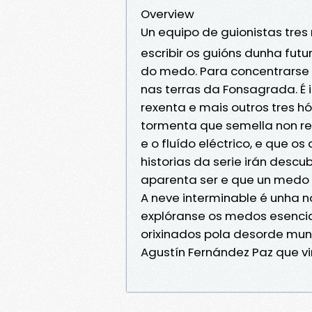
Overview
Un equipo de guionistas tre
escribir os guións dunha futur
do medo. Para concentrarse no
nas terras da Fonsagrada. É 
rexenta e mais outros tres h
tormenta que semella non r
e o fluído eléctrico, e que o
historias da serie irán desc
aparenta ser e que un medo i
A neve interminable é unha n
explóranse os medos esenci
orixinados pola desorde mundi
Agustín Fernández Paz que vi