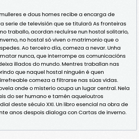
s mulleres e dous homes recibe a encarga de
a serie de televisión que se titulará As fronteiras
 traballo, acordan recluírse nun hostal solitario,
inverno, no hostal só viven o matrimonio que o
óspedes. Ao terceiro día, comeza a nevar. Unha
ematar nunca, que interrompe as comunicacións
s deixa illados do mundo. Mentres traballan nas
ubrindo que naquel hostal ninguén é quen
rrefreable comeza a filtrarse nas súas vidas.
ovela onde o misterio ocupa un lugar central. Nela
ais do ser humano e tamén aqueloutros
al deste século XXI. Un libro esencial na obra de
nte anos despois dialoga con Cartas de inverno.