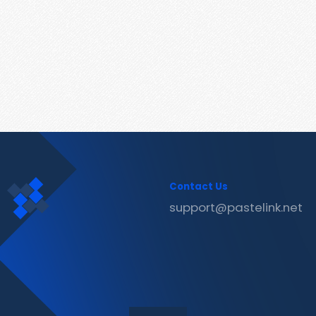
Contact Us
support@pastelink.net