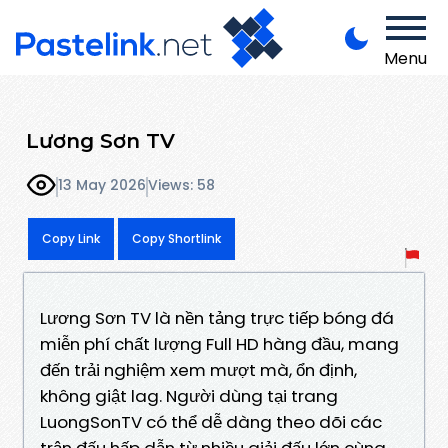
Menu
Lương Sơn TV
13 May 2026
Views: 58
Copy Link
Copy Shortlink
Lương Sơn TV là nền tảng trực tiếp bóng đá
miễn phí chất lượng Full HD hàng đầu, mang
đến trải nghiệm xem mượt mà, ổn định,
không giật lag. Người dùng tại trang
LuongSonTV có thể dễ dàng theo dõi các
trận đấu hấp dẫn từ nhiều giải đấu lớn cùng