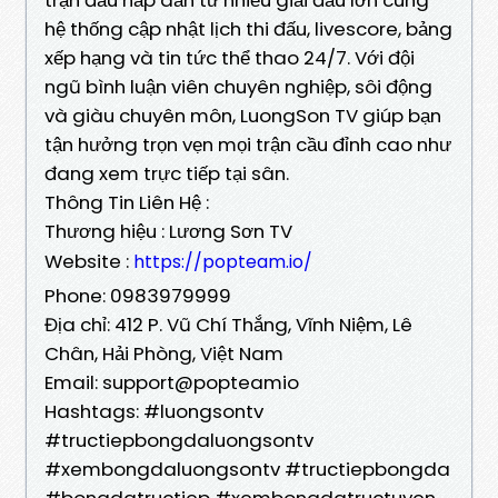
hệ thống cập nhật lịch thi đấu, livescore, bảng
xếp hạng và tin tức thể thao 24/7. Với đội
ngũ bình luận viên chuyên nghiệp, sôi động
và giàu chuyên môn, LuongSon TV giúp bạn
tận hưởng trọn vẹn mọi trận cầu đỉnh cao như
đang xem trực tiếp tại sân.
Thông Tin Liên Hệ :
Thương hiệu : Lương Sơn TV
Website :
https://popteam.io/
Phone: 0983979999
Địa chỉ: 412 P. Vũ Chí Thắng, Vĩnh Niệm, Lê
Chân, Hải Phòng, Việt Nam
Email: support@popteamio
Hashtags: #luongsontv
#tructiepbongdaluongsontv
#xembongdaluongsontv #tructiepbongda
#bongdatructiep #xembongdatructuyen