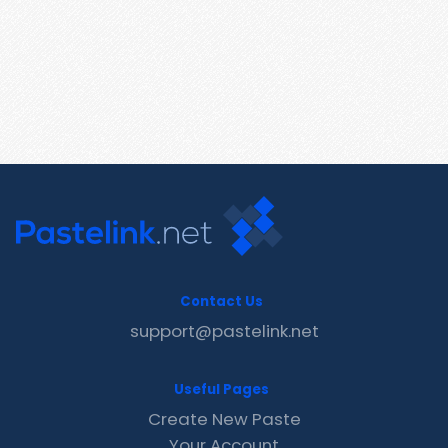
Contact Us
support@pastelink.net
Useful Pages
Create New Paste
Your Account