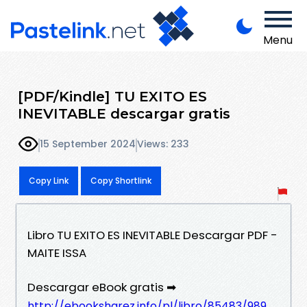
Menu
[PDF/Kindle] TU EXITO ES
INEVITABLE descargar gratis
15 September 2024
Views: 233
Copy Link
Copy Shortlink
Libro TU EXITO ES INEVITABLE Descargar PDF -
MAITE ISSA
Descargar eBook gratis ➡
http://ebooksharez.info/pl/libro/85483/989