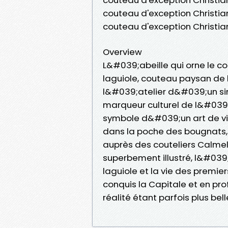
couteau d'exception Christian
couteau d'exception Christi
Overview
L&#039;abeille qui orne le co
laguiole, couteau paysan de 
l&#039;atelier d&#039;un si
marqueur culturel de l&#039;
symbole d&#039;un art de viv
dans la poche des bougnats, 
auprès des couteliers Calme
superbement illustré, l&#039
laguiole et la vie des premie
conquis la Capitale et en prof
réalité étant parfois plus bel