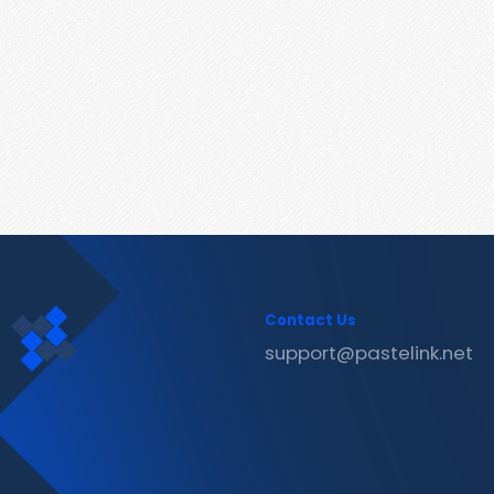
Contact Us
support@pastelink.net