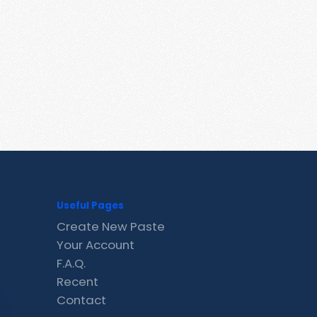
Useful Pages
Create New Paste
Your Account
F.A.Q.
Recent
Contact