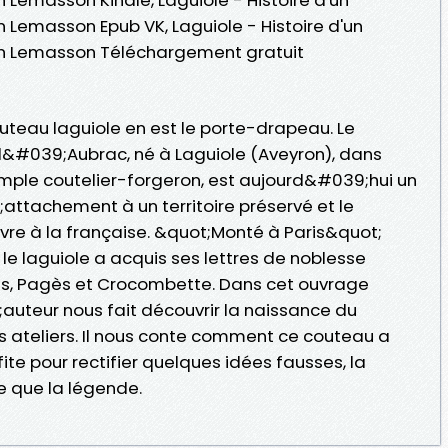
 Lemasson Epub VK, Laguiole - Histoire d'un
an Lemasson Téléchargement gratuit
uteau laguiole en est le porte-drapeau. Le
l&#039;Aubrac, né à Laguiole (Aveyron), dans
mple coutelier-forgeron, est aujourd&#039;hui un
attachement à un territoire préservé et le
re à la française. &quot;Monté à Paris&quot;
le laguiole a acquis ses lettres de noblesse
ls, Pagès et Crocombette. Dans cet ouvrage
;auteur nous fait découvrir la naissance du
rs ateliers. Il nous conte comment ce couteau a
ite pour rectifier quelques idées fausses, la
le que la légende.