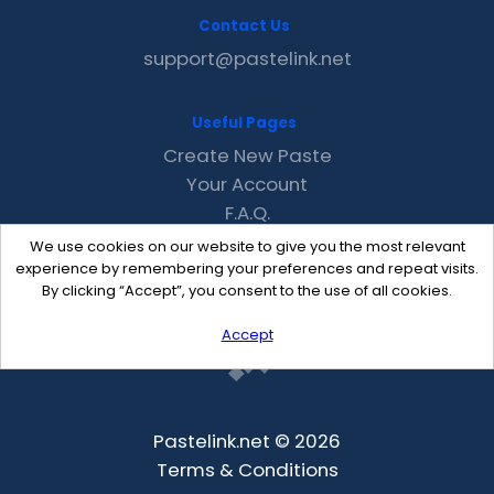
Contact Us
support@pastelink.net
Useful Pages
Create New Paste
Your Account
F.A.Q.
Recent
We use cookies on our website to give you the most relevant
Contact
experience by remembering your preferences and repeat visits.
By clicking “Accept”, you consent to the use of all cookies.
Accept
Pastelink.net © 2026
Terms & Conditions