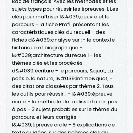
Bac de français. Avec les méthodes et les
sujets types pour réussir les épreuves. 1. Les
clés pour maîtriser l&#039;oeuvre et le
parcours - la fiche Profil présentant les
caractéristiques clés du recueil - des
fiches d&#039;analyse sur : - le contexte
historique et biographique -
l&#039;architecture du recueil - les
thèmes clés et les procédés
d&#039;écriture - le parcours, &quot; La
poésie, la nature, l&#039;intime&quot; -
des citations classées par thème 2. Tous
les outils pour réussir... - l&#039;épreuve
écrite - la méthode de la dissertation pas
à pas - 3 sujets probables sur le thème du
parcours, et leurs corrigés -
l&#039;épreuve orale - 6 explications de
texte guidées, sur des poèmes clés du