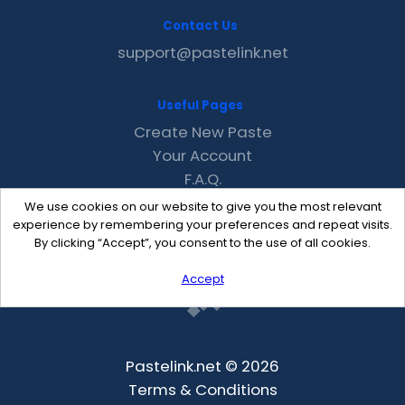
Contact Us
support@pastelink.net
Useful Pages
Create New Paste
Your Account
F.A.Q.
Recent
We use cookies on our website to give you the most relevant
Contact
experience by remembering your preferences and repeat visits.
By clicking “Accept”, you consent to the use of all cookies.
Accept
Pastelink.net © 2026
Terms & Conditions