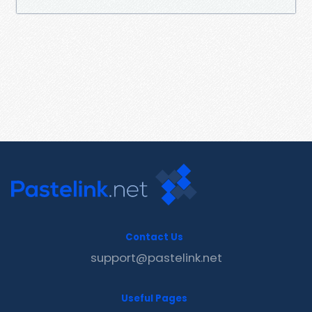
Contact Us
support@pastelink.net
Useful Pages