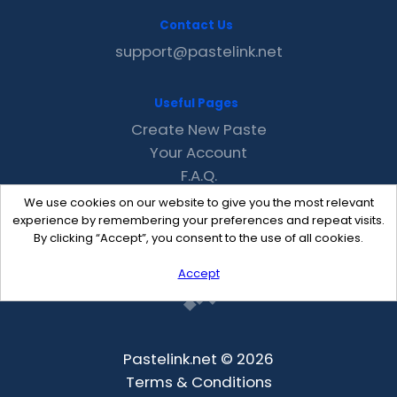
Contact Us
support@pastelink.net
Useful Pages
Create New Paste
Your Account
F.A.Q.
Recent
We use cookies on our website to give you the most relevant
Contact
experience by remembering your preferences and repeat visits.
By clicking “Accept”, you consent to the use of all cookies.
Accept
Pastelink.net © 2026
Terms & Conditions