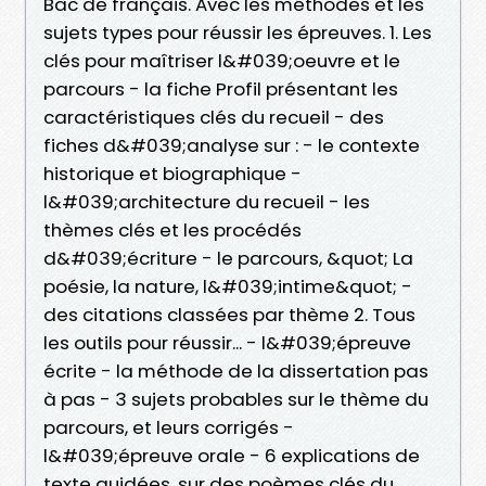
Bac de français. Avec les méthodes et les
sujets types pour réussir les épreuves. 1. Les
clés pour maîtriser l&#039;oeuvre et le
parcours - la fiche Profil présentant les
caractéristiques clés du recueil - des
fiches d&#039;analyse sur : - le contexte
historique et biographique -
l&#039;architecture du recueil - les
thèmes clés et les procédés
d&#039;écriture - le parcours, &quot; La
poésie, la nature, l&#039;intime&quot; -
des citations classées par thème 2. Tous
les outils pour réussir... - l&#039;épreuve
écrite - la méthode de la dissertation pas
à pas - 3 sujets probables sur le thème du
parcours, et leurs corrigés -
l&#039;épreuve orale - 6 explications de
texte guidées, sur des poèmes clés du