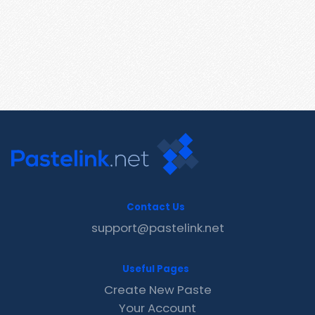
Contact Us
support@pastelink.net
Useful Pages
Create New Paste
Your Account