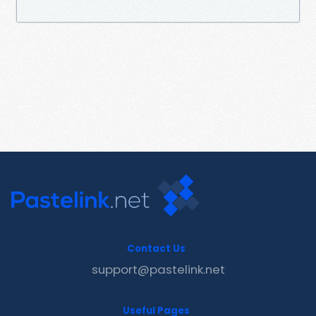
Contact Us
support@pastelink.net
Useful Pages