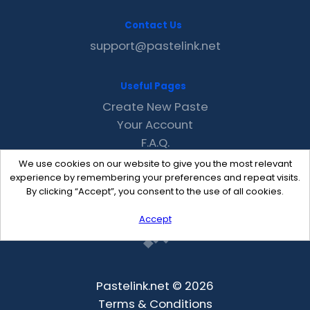
Contact Us
support@pastelink.net
Useful Pages
Create New Paste
Your Account
F.A.Q.
Recent
We use cookies on our website to give you the most relevant
Contact
experience by remembering your preferences and repeat visits.
By clicking “Accept”, you consent to the use of all cookies.
Accept
Pastelink.net © 2026
Terms & Conditions