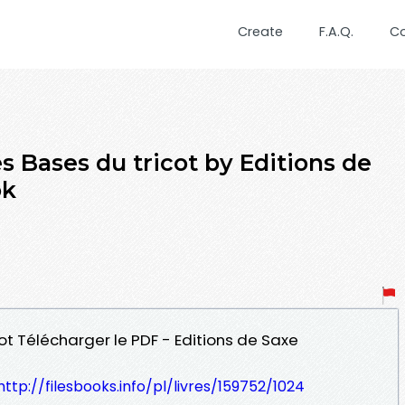
Create
F.A.Q.
C
es Bases du tricot by Editions de
ok
cot Télécharger le PDF - Editions de Saxe
http://filesbooks.info/pl/livres/159752/1024