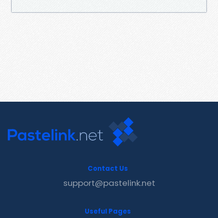
Contact Us
support@pastelink.net
Useful Pages