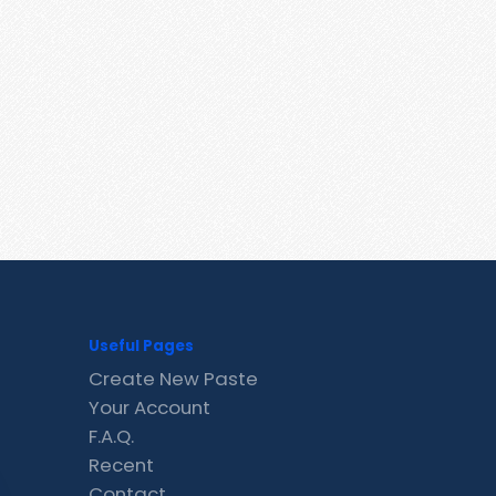
Useful Pages
Create New Paste
Your Account
F.A.Q.
Recent
Contact