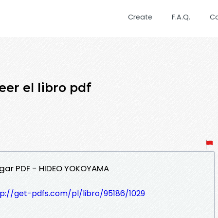
Create
F.A.Q.
C
er el libro pdf
argar PDF - HIDEO YOKOYAMA
p://get-pdfs.com/pl/libro/95186/1029