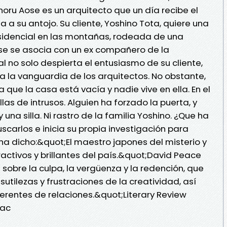
oru Aose es un arquitecto que un día recibe el
 a su antojo. Su cliente, Yoshino Tota, quiere una
sidencial en las montañas, rodeada de una
se se asocia con un ex compañero de la
al no solo despierta el entusiasmo de su cliente,
 a la vanguardia de los arquitectos. No obstante,
ue la casa está vacía y nadie vive en ella. En el
llas de intrusos. Alguien ha forzado la puerta, y
una silla. Ni rastro de la familia Yoshino. ¿Que ha
scarlos e inicia su propia investigación para
a ha dicho:&quot;El maestro japones del misterio y
activos y brillantes del país.&quot;David Peace
sobre la culpa, la vergüenza y la redención, que
sutilezas y frustraciones de la creatividad, así
rentes de relaciones.&quot;Literary Review
fac