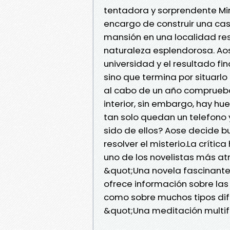
tentadora y sorprendente Min
encargo de construir una casa
mansión en una localidad re
naturaleza esplendorosa. Ao
universidad y el resultado fin
sino que termina por situarlo
al cabo de un año comprueba q
interior, sin embargo, hay hue
tan solo quedan un telefono y 
sido de ellos? Aose decide bu
resolver el misterio.La crític
uno de los novelistas más atr
&quot;Una novela fascinante 
ofrece información sobre las 
como sobre muchos tipos dife
&quot;Una meditación multi