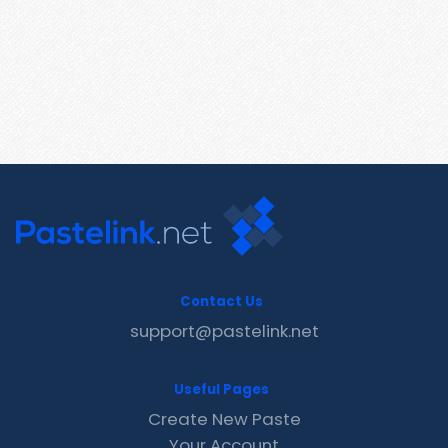
Contact Us
support@pastelink.net
Useful Pages
Create New Paste
Your Account