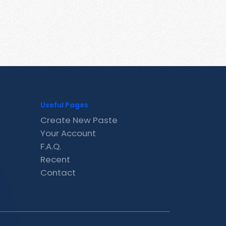
Useful Pages
Create New Paste
Your Account
F.A.Q.
Recent
Contact