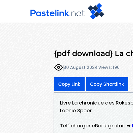
{pdf download} La c
30 August 2024
Views: 196
Copy Link
Copy Shortlink
Livre La chronique des Rokesb
Léonie Speer
Télécharger eBook gratuit ➡