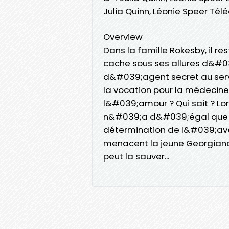
Julia Quinn, Léonie Speer Té
Overview
Dans la famille Rokesby, il r
cache sous ses allures d&#0
d&#039;agent secret au servi
la vocation pour la médecine
l&#039;amour ? Qui sait ? Lor
n&#039;a d&#039;égal que le
détermination de l&#039;avent
menacent la jeune Georgiana 
peut la sauver...