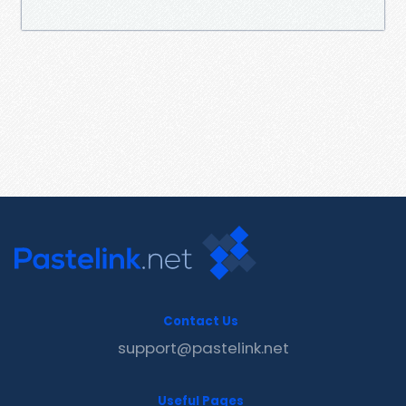
Contact Us
support@pastelink.net
Useful Pages