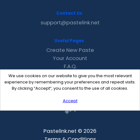
Contact Us
support@pastelink.net
Useful Pages
Create New Paste
Your Account
F.A.Q.
Recent
We use cookies on our website to give you the most relevant
Contact
experience by remembering your preferences and repeat visits.
By clicking “Accept”, you consent to the use of all cookies.
Accept
Pastelink.net © 2026
Terms & Conditions