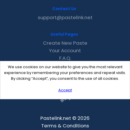
Contact Us
support@pastelink.net
Useful Pages
Create New Paste
Your Account
F.A.Q.
Recent
We use cookies on our website to give you the most relevant
Contact
experience by remembering your preferences and repeat visits.
By clicking “Accept”, you consent to the use of all cookies.
Accept
Pastelink.net © 2026
Terms & Conditions