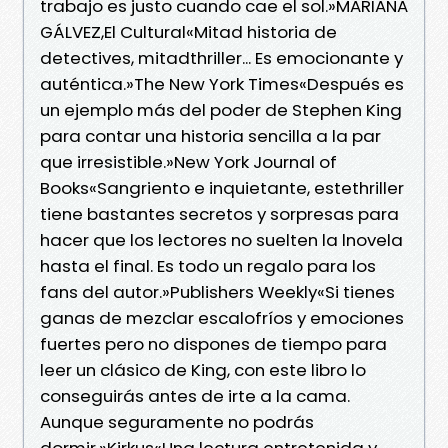
trabajo es justo cuando cae el sol.»MARIANA
GÁLVEZ,El Cultural«Mitad historia de
detectives, mitadthriller... Es emocionante y
auténtica.»The New York Times«Después es
un ejemplo más del poder de Stephen King
para contar una historia sencilla a la par
que irresistible.»New York Journal of
Books«Sangriento e inquietante, estethriller
tiene bastantes secretos y sorpresas para
hacer que los lectores no suelten la lnovela
hasta el final. Es todo un regalo para los
fans del autor.»Publishers Weekly«Si tienes
ganas de mezclar escalofríos y emociones
fuertes pero no dispones de tiempo para
leer un clásico de King, con este libro lo
conseguirás antes de irte a la cama.
Aunque seguramente no podrás
dormir.»Kirkus«Una lectura entretenida y