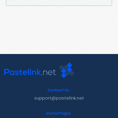
Contact Us
support@pastelink.net
Useful Pages