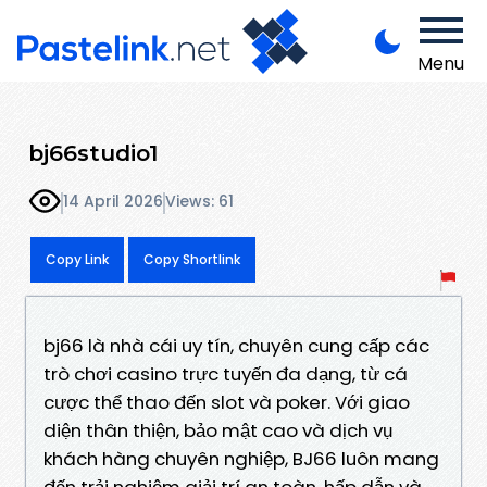
Menu
bj66studio1
14 April 2026
Views: 61
Copy Link
Copy Shortlink
bj66 là nhà cái uy tín, chuyên cung cấp các
trò chơi casino trực tuyến đa dạng, từ cá
cược thể thao đến slot và poker. Với giao
diện thân thiện, bảo mật cao và dịch vụ
khách hàng chuyên nghiệp, BJ66 luôn mang
đến trải nghiệm giải trí an toàn, hấp dẫn và