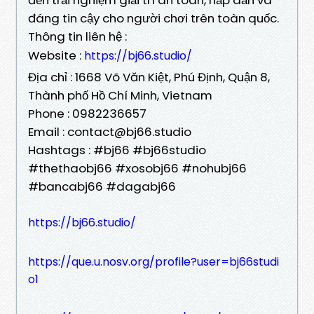
đáng tin cậy cho người chơi trên toàn quốc.
Thông tin liên hệ :
Website :
https://bj66.studio/
Địa chỉ : 1668 Võ Văn Kiệt, Phú Định, Quận 8,
Thành phố Hồ Chí Minh, Vietnam
Phone : 0982236657
Email : contact@bj66.studio
Hashtags : #bj66 #bj66studio
#thethaobj66 #xosobj66 #nohubj66
#bancabj66 #dagabj66
https://bj66.studio/
https://que.u.nosv.org/profile?user=bj66studi
o1