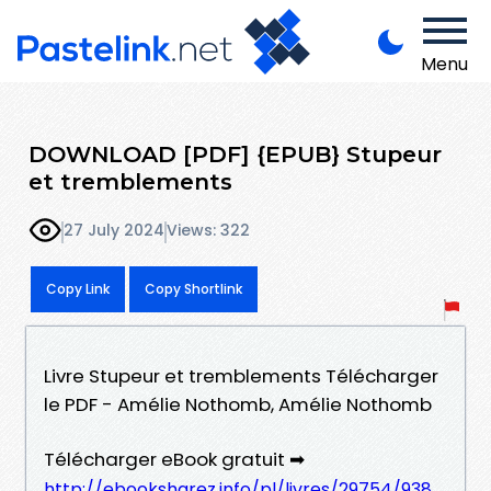
Menu
DOWNLOAD [PDF] {EPUB} Stupeur
et tremblements
27 July 2024
Views: 322
Copy Link
Copy Shortlink
Livre Stupeur et tremblements Télécharger
le PDF - Amélie Nothomb, Amélie Nothomb
Télécharger eBook gratuit ➡
http://ebooksharez.info/pl/livres/29754/938