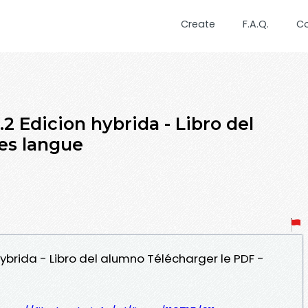
Create
F.A.Q.
C
.2 Edicion hybrida - Libro del
es langue
n hybrida - Libro del alumno Télécharger le PDF -