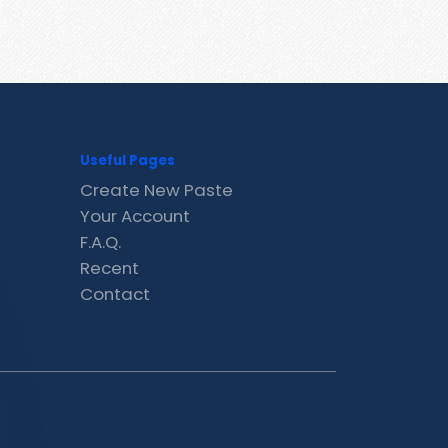
Useful Pages
Create New Paste
Your Account
F.A.Q.
Recent
Contact