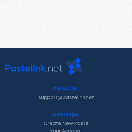
Contact Us
support@pastelink.net
Useful Pages
Create New Paste
Your Account