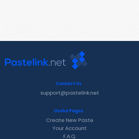
Contact Us
support@pastelink.net
Useful Pages
Create New Paste
Your Account
F.A.Q.