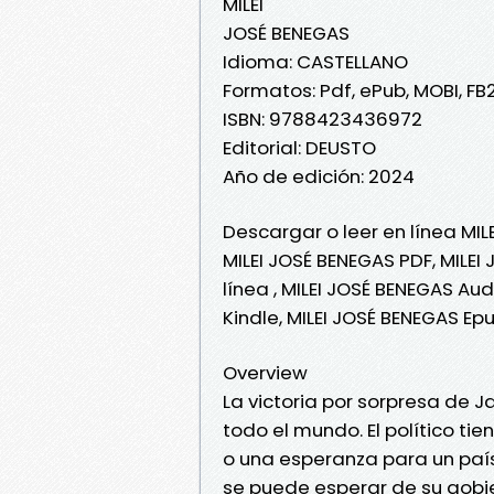
MILEI
JOSÉ BENEGAS
Idioma: CASTELLANO
Formatos: Pdf, ePub, MOBI, FB
ISBN: 9788423436972
Editorial: DEUSTO
Año de edición: 2024
Descargar o leer en línea MIL
MILEI JOSÉ BENEGAS PDF, MILEI
línea , MILEI JOSÉ BENEGAS Aud
Kindle, MILEI JOSÉ BENEGAS Ep
Overview
La victoria por sorpresa de 
todo el mundo. El político tien
o una esperanza para un país
se puede esperar de su gobi