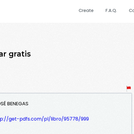
Create
F.A.Q.
C
r gratis
JOSÉ BENEGAS
tp://get-pdfs.com/pl/libro/95778/999