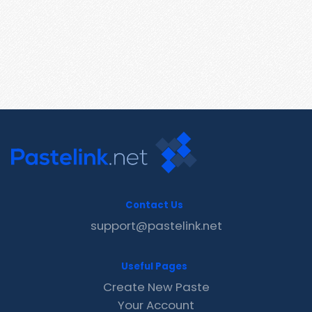
Contact Us
support@pastelink.net
Useful Pages
Create New Paste
Your Account