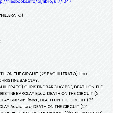
p://filesbooks.info/pl/libro/817/1047
CHILLERATO)
2
ATH ON THE CIRCUIT (2º BACHILLERATO) Libro
CHRISTINE BARCLAY.
CHILLERATO) CHRISTINE BARCLAY PDF, DEATH ON THE
RISTINE BARCLAY Epub, DEATH ON THE CIRCUIT (2º
LAY Leer en línea , DEATH ON THE CIRCUIT (2º
LAY Audiolibro, DEATH ON THE CIRCUIT (2º
CLAY VK, DEATH ON THE CIRCUIT (2º BACHILLERATO)