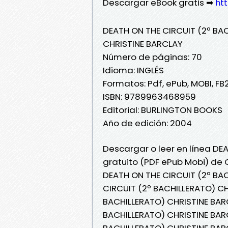
Descargar eBook gratis ➡
htt
DEATH ON THE CIRCUIT (2º BA
CHRISTINE BARCLAY
Número de páginas: 70
Idioma: INGLÉS
Formatos: Pdf, ePub, MOBI, FB
ISBN: 9789963468959
Editorial: BURLINGTON BOOKS
Año de edición: 2004
Descargar o leer en línea DE
gratuito (PDF ePub Mobi) de 
DEATH ON THE CIRCUIT (2º BA
CIRCUIT (2º BACHILLERATO) CH
BACHILLERATO) CHRISTINE BARC
BACHILLERATO) CHRISTINE BARC
BACHILLERATO) CHRISTINE BAR