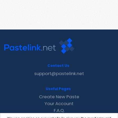
Contact Us
support@pastelink.net
Useful Pages
Create New Paste
Your Account
F.A.Q.
Recent