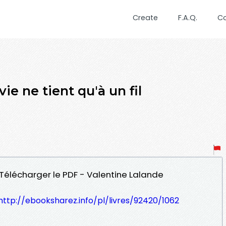
Create
F.A.Q.
C
ie ne tient qu'à un fil
il Télécharger le PDF - Valentine Lalande
http://ebooksharez.info/pl/livres/92420/1062