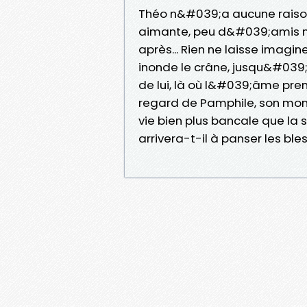
Théo n&#039;a aucune raison 
aimante, peu d&#039;amis mai
après... Rien ne laisse imag
inonde le crâne, jusqu&#039;à
de lui, là où l&#039;âme prend
regard de Pamphile, son mond
vie bien plus bancale que la s
arrivera-t-il à panser les bl