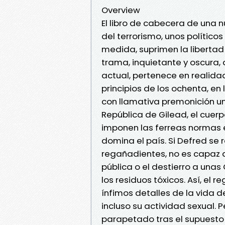
Overview
El libro de cabecera de una
del terrorismo, unos político
medida, suprimen la libertad
trama, inquietante y oscura,
actual, pertenece en realida
principios de los ochenta, e
con llamativa premonición u
República de Gilead, el cuerp
imponen las ferreas normas 
domina el país. Si Defred se 
regañadientes, no es capaz d
pública o el destierro a unas
los residuos tóxicos. Así, el
ínfimos detalles de la vida d
incluso su actividad sexual. 
parapetado tras el supuest