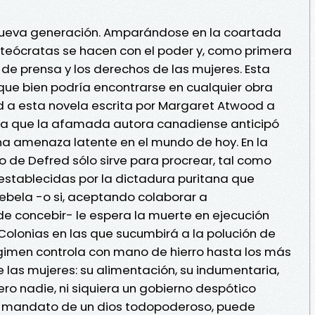
 nueva generación. Amparándose en la coartada
s teócratas se hacen con el poder y, como primera
 de prensa y los derechos de las mujeres. Esta
 que bien podría encontrarse en cualquier obra
d a esta novela escrita por Margaret Atwood a
n la que la afamada autora canadiense anticipó
na amenaza latente en el mundo de hoy. En la
o de Defred sólo sirve para procrear, tal como
establecidas por la dictadura puritana que
rebela -o si, aceptando colaborar a
e concebir- le espera la muerte en ejecución
 Colonias en las que sucumbirá a la polución de
 regimen controla con mano de hierro hasta los más
e las mujeres: su alimentación, su indumentaria,
Pero nadie, ni siquiera un gobierno despótico
o mandato de un dios todopoderoso, puede