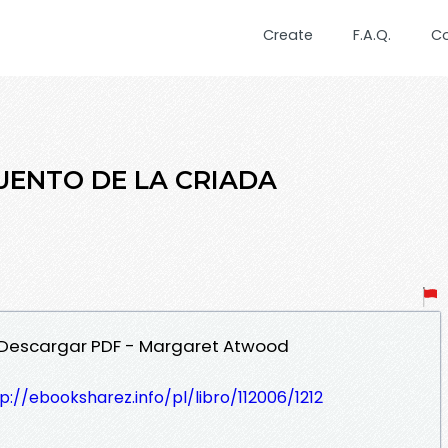
Create
F.A.Q.
C
CUENTO DE LA CRIADA
A Descargar PDF - Margaret Atwood
p://ebooksharez.info/pl/libro/112006/1212