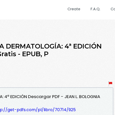
Create
F.A.Q.
C
A DERMATOLOGÍA: 4ª EDICIÓN
atis - EPUB, P
: 4ª EDICIÓN Descargar PDF - JEAN L. BOLOGNIA
tp://get-pdfs.com/pl/libro/70714/925