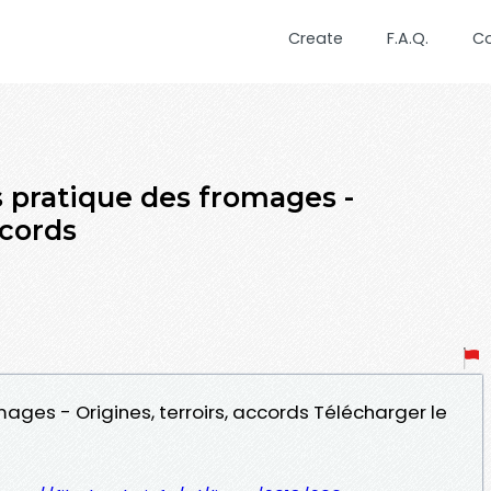
Create
F.A.Q.
C
pratique des fromages -
ccords
mages - Origines, terroirs, accords Télécharger le