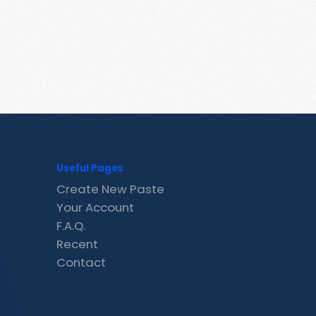
Useful Pages
Create New Paste
Your Account
F.A.Q.
Recent
Contact