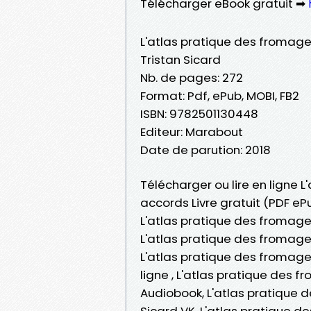
Télécharger eBook gratuit ➡
L'atlas pratique des fromages
Tristan Sicard
Nb. de pages: 272
Format: Pdf, ePub, MOBI, FB2
ISBN: 9782501130448
Editeur: Marabout
Date de parution: 2018
Télécharger ou lire en ligne L
accords Livre gratuit (PDF eP
L'atlas pratique des fromages 
L'atlas pratique des fromages 
L'atlas pratique des fromages 
ligne , L'atlas pratique des f
Audiobook, L'atlas pratique d
Sicard VK, L'atlas pratique de