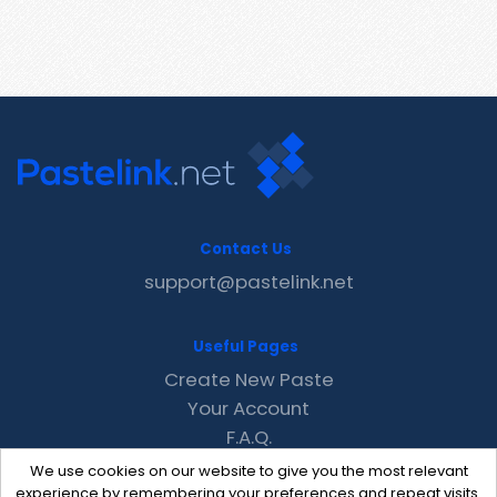
Contact Us
support@pastelink.net
Useful Pages
Create New Paste
Your Account
F.A.Q.
Recent
We use cookies on our website to give you the most relevant
Contact
experience by remembering your preferences and repeat visits.