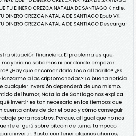
UE TU DINERO CREZCA NATALIA DE SANTIAGO Kindle,
TU DINERO CREZCA NATALIA DE SANTIAGO Epub VK,
TU DINERO CREZCA NATALIA DE SANTIAGO Descargar
a situación financiera. El problema es que,
 la mayoría no sabemos ni por dónde empezar.
ero? ¿Hay que encomendarlo todo al ladrillo? ¿Es
o lanzarme a las criptomonedas? La buena noticia
 de cualquier inversión dependerá de uno mismo.
ntido del humor, Natalia de Santiago nos explica
 qué invertir es tan necesario en los tiempos que
n cuenta antes de dar el paso y cómo conseguir
rabaje para nosotros. Porque, al igual que no nos
uente el gurú sobre bitcoin de turno, tampoco
ara invertir. Basta con tener algunos ahorros,