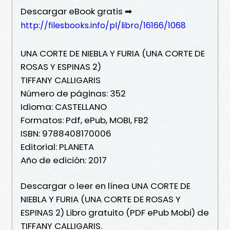
Descargar eBook gratis ➡
http://filesbooks.info/pl/libro/16166/1068
UNA CORTE DE NIEBLA Y FURIA (UNA CORTE DE
ROSAS Y ESPINAS 2)
TIFFANY CALLIGARIS
Número de páginas: 352
Idioma: CASTELLANO
Formatos: Pdf, ePub, MOBI, FB2
ISBN: 9788408170006
Editorial: PLANETA
Año de edición: 2017
Descargar o leer en línea UNA CORTE DE
NIEBLA Y FURIA (UNA CORTE DE ROSAS Y
ESPINAS 2) Libro gratuito (PDF ePub Mobi) de
TIFFANY CALLIGARIS.