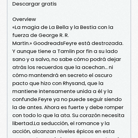
Descargar gratis
Overview
«La magia de La Bella y la Bestia con la
fuerza de George R. R.
Martin.» GoodreadsFeyre está destrozada.
Y aunque tiene a Tamlin por fin a su lado
sano y a salvo, no sabe cómo podrá dejar
atrás los recuerdos que la acechan... ni
cómo mantendrá en secreto el oscuro
pacto que hizo con Rhysand, que la
mantiene intensamente unida a él y la
confunde.Feyre ya no puede seguir siendo
la de antes. Ahora es fuerte y debe romper
con todo lo que la ata. Su corazón necesita
libertad.La seducción, el romance y la
acción, alcanzan niveles épicos en esta