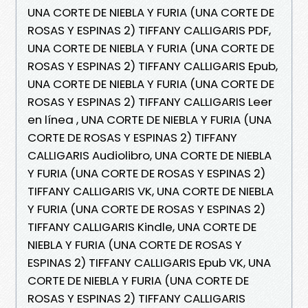
UNA CORTE DE NIEBLA Y FURIA (UNA CORTE DE
ROSAS Y ESPINAS 2) TIFFANY CALLIGARIS PDF,
UNA CORTE DE NIEBLA Y FURIA (UNA CORTE DE
ROSAS Y ESPINAS 2) TIFFANY CALLIGARIS Epub,
UNA CORTE DE NIEBLA Y FURIA (UNA CORTE DE
ROSAS Y ESPINAS 2) TIFFANY CALLIGARIS Leer
en línea , UNA CORTE DE NIEBLA Y FURIA (UNA
CORTE DE ROSAS Y ESPINAS 2) TIFFANY
CALLIGARIS Audiolibro, UNA CORTE DE NIEBLA
Y FURIA (UNA CORTE DE ROSAS Y ESPINAS 2)
TIFFANY CALLIGARIS VK, UNA CORTE DE NIEBLA
Y FURIA (UNA CORTE DE ROSAS Y ESPINAS 2)
TIFFANY CALLIGARIS Kindle, UNA CORTE DE
NIEBLA Y FURIA (UNA CORTE DE ROSAS Y
ESPINAS 2) TIFFANY CALLIGARIS Epub VK, UNA
CORTE DE NIEBLA Y FURIA (UNA CORTE DE
ROSAS Y ESPINAS 2) TIFFANY CALLIGARIS