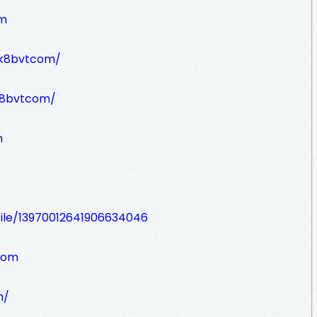
om
bk8bvtcom/
k8bvtcom/
m
ile/13970012641906634046
com
m/