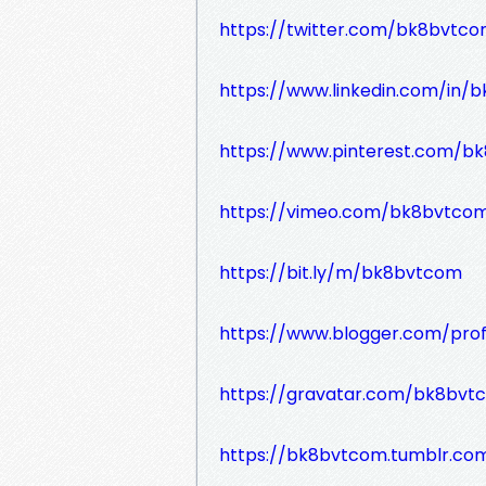
https://twitter.com/bk8bvtc
https://www.linkedin.com/in/
https://www.pinterest.com/b
https://vimeo.com/bk8bvtco
https://bit.ly/m/bk8bvtcom
https://www.blogger.com/prof
https://gravatar.com/bk8bvt
https://bk8bvtcom.tumblr.co