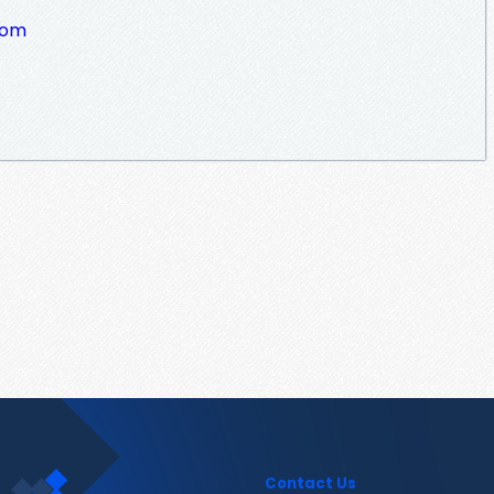
com
/
Contact Us