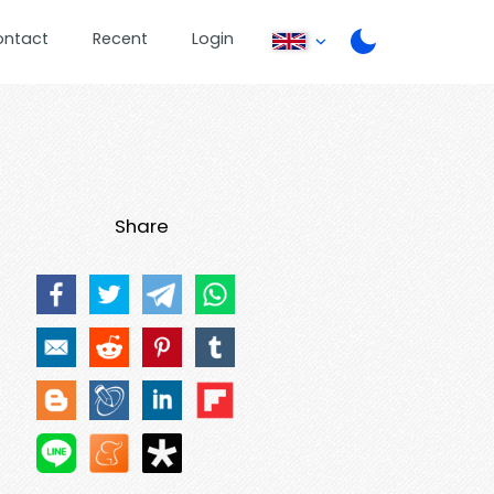
ontact
Recent
Login
Share