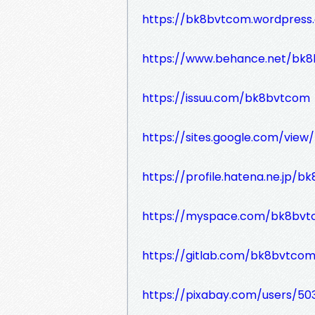
https://bk8bvtcom.wordpress
https://www.behance.net/bk
https://issuu.com/bk8bvtcom
https://sites.google.com/vie
https://profile.hatena.ne.jp/
https://myspace.com/bk8bv
https://gitlab.com/bk8bvtco
https://pixabay.com/users/5