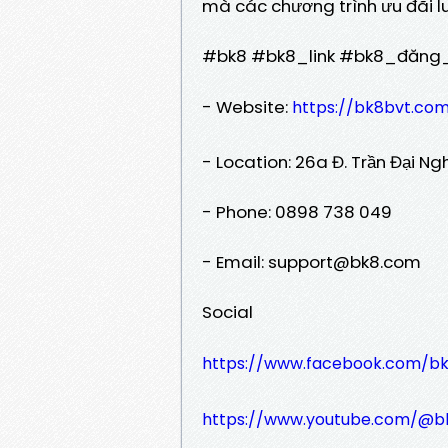
mà các chương trình ưu đãi l
#bk8 #bk8_link #bk8_đăng
- Website:
https://bk8bvt.co
- Location: 26a Đ. Trần Đại Ng
- Phone: 0898 738 049
- Email: support@bk8.com
Social
https://www.facebook.com/b
https://www.youtube.com/@