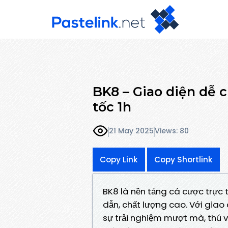
BK8 – Giao diện dễ 
tốc 1h
21 May 2025
Views: 80
Copy Link
Copy Shortlink
BK8 là nền tảng cá cược trực 
dẫn, chất lượng cao. Với giao
sự trải nghiệm mượt mà, thú v