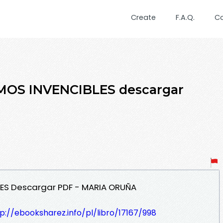
Create
F.A.Q.
C
MOS INVENCIBLES descargar
LES Descargar PDF - MARIA ORUÑA
p://ebooksharez.info/pl/libro/17167/998