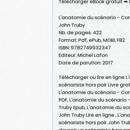
Télécharger eBook gratuit ➡
L'anatomie du scénario - Com
John Truby
Nb. de pages: 422
Format: Pdf, ePub, MOBI, FB2
ISBN: 9782749932347
Editeur: Michel Lafon
Date de parution: 2017
Télécharger ou lire en ligne
scénariste hors pair Livre gr
L'anatomie du scénario - Com
PDF, L'anatomie du scénario 
Truby Epub, L'anatomie du sc
John Truby Lire en ligne , L
scénariste hors pair John T
devenir un scénariste hors pa