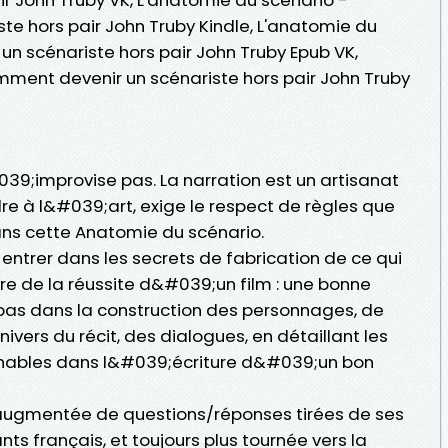
e hors pair John Truby Kindle, L'anatomie du
n scénariste hors pair John Truby Epub VK,
ment devenir un scénariste hors pair John Truby
039;improvise pas. La narration est un artisanat
re à l&#039;art, exige le respect de règles que
ns cette Anatomie du scénario.
entrer dans les secrets de fabrication de ce qui
re de la réussite d&#039;un film : une bonne
à pas dans la construction des personnages, de
ivers du récit, des dialogues, en détaillant les
rnables dans l&#039;écriture d&#039;un bon
 augmentée de questions/réponses tirées de ses
ts français, et toujours plus tournée vers la