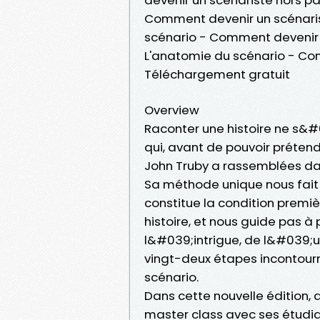
Comment devenir un scénarist
scénario - Comment devenir u
L'anatomie du scénario - Com
Téléchargement gratuit
Overview
Raconter une histoire ne s&#
qui, avant de pouvoir prétend
John Truby a rassemblées da
Sa méthode unique nous fait 
constitue la condition premiè
histoire, et nous guide pas 
l&#039;intrigue, de l&#039;un
vingt-deux étapes incontou
scénario.
Dans cette nouvelle édition,
master class avec ses étudian