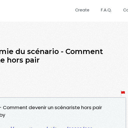
Create
F.A.Q.
C
omie du scénario - Comment
e hors pair
 - Comment devenir un scénariste hors pair
uby