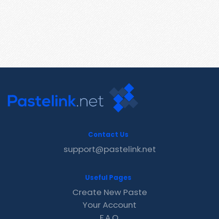
Contact Us
support@pastelink.net
Useful Pages
Create New Paste
Your Account
F.A.Q.