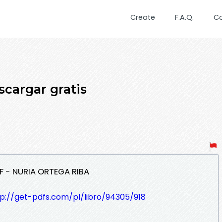
Create
F.A.Q.
C
cargar gratis
F - NURIA ORTEGA RIBA
tp://get-pdfs.com/pl/libro/94305/918