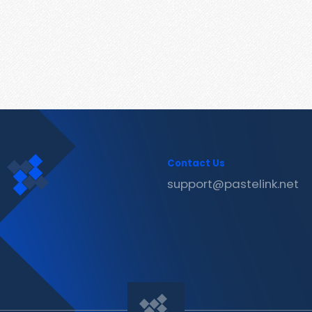
Contact Us
support@pastelink.net