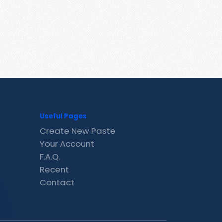
Useful Pages
Create New Paste
Your Account
F.A.Q.
Recent
Contact