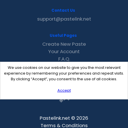
Contact Us
support@pastelink.net
Useful Pages
Create New Paste
Your Account
F.A.Q.
Recent
We use cookies on our website to give you the most relevant
Contact
experience by remembering your preferences and repeat visits.
By clicking “Accept”, you consent to the use of all cookies.
Accept
Pastelink.net © 2026
Terms & Conditions