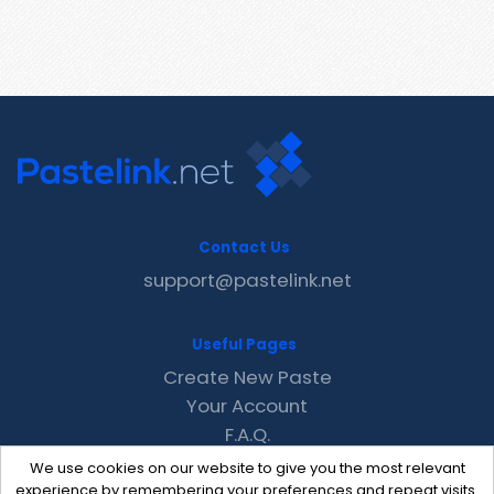
Contact Us
support@pastelink.net
Useful Pages
Create New Paste
Your Account
F.A.Q.
Recent
We use cookies on our website to give you the most relevant
Contact
experience by remembering your preferences and repeat visits.