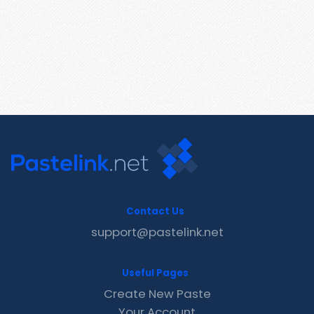
Contact Us
support@pastelink.net
Useful Pages
Create New Paste
Your Account