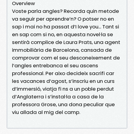
Overview
Voste parla angles? Recorda quin metode
va seguir per aprendre’n? O potser no en
sap i mai no ha passat d’I love you... Tant si
en sap com si no, en aquesta novel·la se
sentirà complice de Laura Prats, una agent
immobiliària de Barcelona, cansada de
comprovar com el seu desconeixement de
l’angles entrebanca el seu ascens
professional. Per aixo decideix sacrifi car
les vacances d’agost, s’inscriu en un curs
d’immersió, viatja fi ns a un poble perdut
d’Anglaterra i s’instal·la a casa de la
professora Grose, una dona peculiar que
viu allada al mig del camp.