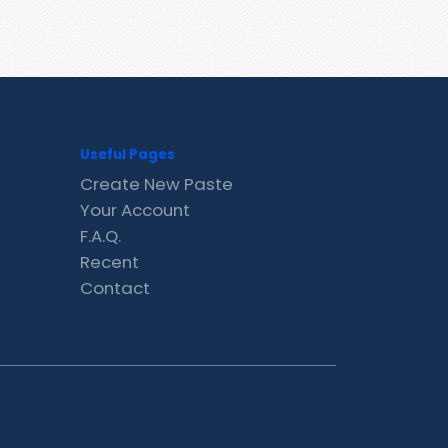
Useful Pages
Create New Paste
Your Account
F.A.Q.
Recent
Contact