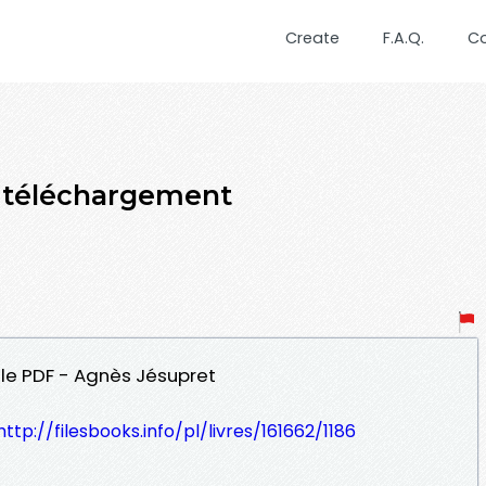
Create
F.A.Q.
C
rs téléchargement
r le PDF - Agnès Jésupret
http://filesbooks.info/pl/livres/161662/1186