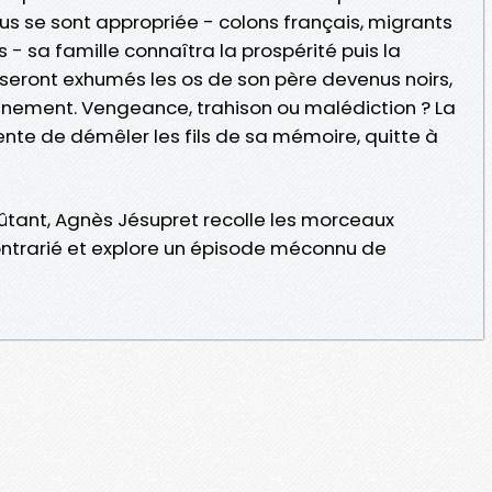
ous se sont appropriée - colons français, migrants
 - sa famille connaîtra la prospérité puis la
 seront exhumés les os de son père devenus noirs,
ement. Vengeance, trahison ou malédiction ? La
ente de démêler les fils de sa mémoire, quitte à
tant, Agnès Jésupret recolle les morceaux
ontrarié et explore un épisode méconnu de