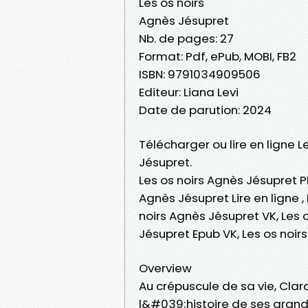
Les os noirs
Agnès Jésupret
Nb. de pages: 27
Format: Pdf, ePub, MOBI, FB2
ISBN: 9791034909506
Editeur: Liana Levi
Date de parution: 2024
Télécharger ou lire en ligne L
Jésupret.
Les os noirs Agnès Jésupret PD
Agnès Jésupret Lire en ligne 
noirs Agnès Jésupret VK, Les 
Jésupret Epub VK, Les os noi
Overview
Au crépuscule de sa vie, Cla
l&#039;histoire de ses grands-