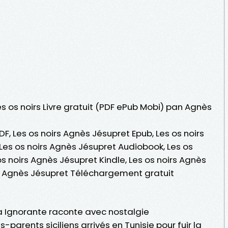
es os noirs Livre gratuit (PDF ePub Mobi) pan Agnès
F, Les os noirs Agnès Jésupret Epub, Les os noirs
, Les os noirs Agnès Jésupret Audiobook, Les os
os noirs Agnès Jésupret Kindle, Les os noirs Agnès
rs Agnès Jésupret Téléchargement gratuit
ra Ignorante raconte avec nostalgie
parents siciliens arrivés en Tunisie pour fuir la