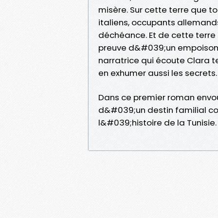
misère. Sur cette terre que t
italiens, occupants allemands
déchéance. Et de cette terre
preuve d&#039;un empoisonn
narratrice qui écoute Clara t
en exhumer aussi les secrets.
Dans ce premier roman envoû
d&#039;un destin familial c
l&#039;histoire de la Tunisie.